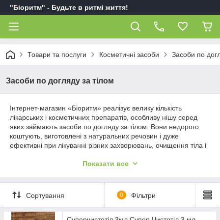
"Біоритм" - Будьте в ритмі життя!
Товари та послуги
Косметичні засоби
Засоби по догл
Засоби по догляду за тілом
Інтернет-магазин «Біоритм» реалізує велику кількість
лікарських і косметичних препаратів, особливу нішу серед
яких займають засоби по догляду за тілом. Вони недорого
коштують, виготовлені з натуральних речовин і дуже
ефективні при лікуванні різних захворювань, очищення тіла і
видалення бородавок і папілом.
Показати все
Крему, бальзами і гелі по догляду за
тілом
Сортування
0
Фільтри
Суперчистотіл 3мл,Супер Чистотіл 3 мл