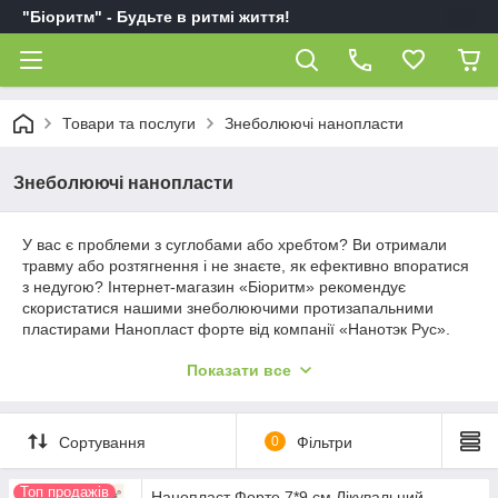
"Біоритм" - Будьте в ритмі життя!
Товари та послуги
Знеболюючі нанопласти
Знеболюючі нанопласти
У вас є проблеми з суглобами або хребтом? Ви отримали
травму або розтягнення і не знаєте, як ефективно впоратися
з недугою? Інтернет-магазин «Біоритм» рекомендує
скористатися нашими знеболюючими протизапальними
пластирами Нанопласт форте від компанії «Нанотэк Рус».
Вони відмінно справляються з різними захворюваннями,
Показати все
включаючи такі популярні хвороби, як артрит і остеохондроз.
Протизапальні і знеболюючі пластирі
Сортування
0
Фільтри
Топ продажів
Нанопласт Форте 7*9 см Лікувальний,