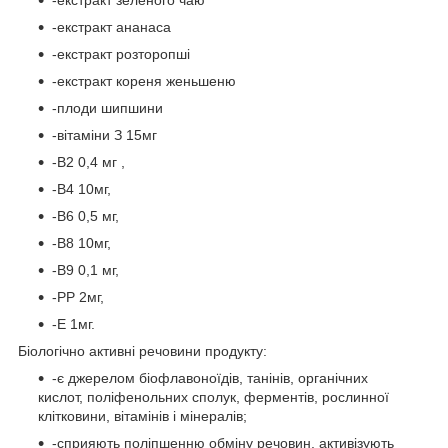
-екстракт ананаса
-екстракт розторопші
-екстракт кореня женьшеню
-плоди шипшини
-вітаміни З 15мг
-В2 0,4 мг ,
-В4 10мг,
-В6 0,5 мг,
-В8 10мг,
-В9 0,1 мг,
-РР 2мг,
-Е 1мг.
Біологічно активні речовини продукту:
-є джерелом біофлавоноїдів, танінів, органічних
кислот, поліфенольних сполук, ферментів, рослинної
клітковини, вітамінів і мінералів;
-сприяють поліпшенню обміну речовин, активізують