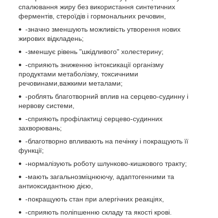
спалювання жиру без використання синтетичних
ферментів, стероїдів і гормональних речовин,
-значно зменшують можливість утворення нових
жирових відкладень;
-зменшує рівень "шкідливого" холестерину;
-сприяють зниженню інтоксикації організму
продуктами метаболізму, токсичними
речовинами,важкими металами;
-роблять благотворний вплив на серцево-судинну і
нервову системи,
-сприяють профілактиці серцево-судинних
захворювань;
-благотворно впливають на печінку і покращують її
функції;
-нормалізують роботу шлунково-кишкового тракту;
-мають загальнозміцнюючу, адаптогенними та
антиоксидантною дією,
-покращують стан при алергічних реакціях,
-сприяють поліпшенню складу та якості крові.