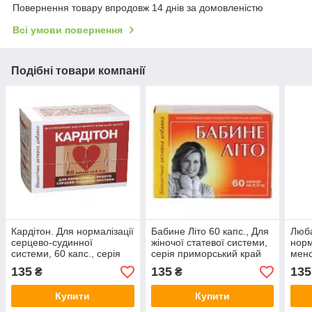
Повернення товару впродовж 14 днів за домовленістю
Всі умови повернення
Подібні товари компанії
Кардітон. Для нормалізації
Бабине Літо 60 капс., Для
Люба
серцево-судинної
жіночої статевої системи,
норм
системи, 60 капс., серія
серія приморський край
менс
приморський край
дівч
135
135
135
₴
₴
край
Купити
Купити