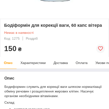
Бодіформін для корекції ваги, 60 капс вітера
Немає в наявності
Код: 1275
Роздріб
150
₴
Опис
Характеристики
Доставка
Оплата
Умови п
Опис
Бодиформин служить для корекції ваги шляхом нормалізації
обміну речовин і розщеплення жирових клітин. Насичує
організм необхідними вітамінами.
Склад:
-екстракт зеленого чаю