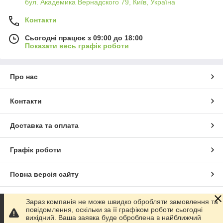
бул. Академика Вернадского 79, Київ, Україна
Контакти
Сьогодні працює з 09:00 до 18:00
Показати весь графік роботи
Про нас
Контакти
Доставка та оплата
Графік роботи
Повна версія сайту
Сайт створено на маркетплейсі
Prom.ua
Зараз компанія не може швидко обробляти замовлення та
повідомлення, оскільки за її графіком роботи сьогодні
вихідний. Ваша заявка буде оброблена в найближчий