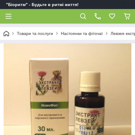
"Біоритм" - Будьте в ритмі життя!
Товари та послуги
Настоянки та фіточаї
Левзея екст