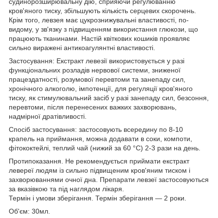
судинорозширювальну дію, сприяючи регулюванню
кров'яного тиску, збільшують кількість серцевих скорочень.
Крім того, левзея має цукрознижувальні властивості, по-
видому, у зв'язку з підвищенням використання глюкози, що
працюють тканинами. Настій квіткових кошиків проявляє
сильно виражені антикоагулянтні властивості.
Застосування: Екстракт левезії використовується у разі
функціональних розладів нервової системи, зниженої
працездатності, розумової перевтоми та занепаду сил,
хронічного алкоголю, імпотенції, для регуляції кров'яного
тиску, як стимулювальний засіб у разі занепаду сил, безсоння,
перевтоми, після перенесених важких захворювань,
надмірної дратівливості.
Спосіб застосування: застосовують всередину по 8-10
крапель на приймання, можна додавати в соки, компоти,
фітококтейлі, теплий чай (нижий за 60 °C) 2-3 рази на день.
Протипоказання. Не рекомендується приймати екстракт
левереї людям із сильно підвищеним кров'яним тиском і
захворюваннями очної дна. Препарати левзеї застосовуються
за вказівкою та під наглядом лікаря.
Термін і умови зберігання. Термін зберігання — 2 роки.
Об'єм: 30мл.