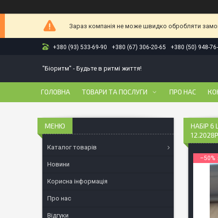
Зараз компанія не може швидко обробляти замовл
+380 (93) 533-69-90
+380 (67) 306-20-65
+380 (50) 948-76
"Біоритм" - Будьте в ритмі життя!
ГОЛОВНА
ТОВАРИ ТА ПОСЛУГИ
ПРО НАС
КО
НАБІР 6
12.2028Р
Каталог товарів
–50%
Новини
Корисна інформація
Про нас
Відгуки