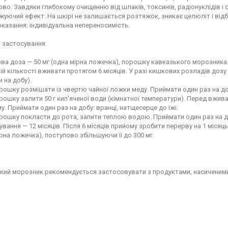
пово. Завдяки глибокому очищенню від шлаків, токсинів, радіонуклідів і
уючий ефект. На шкірі не залишається розтяжок, зникає целюліт і відб
казання: індивідуальна непереносимість.
 застосування:
ва доза — 50 мг (одна мірна ложечка), порошку кавказького морозника. 
кій кількості вживати протягом 6 місяців. У разі кишкових розладів доз
и на добу).
рошку розмішати із чвертю чайної ложки меду. Приймати один раз на доб
рошку залити 50 г кип'яченої води (кімнатної температури). Перед вжи
у. Приймати один раз на добу: вранці, натщесерце до їжі.
рошку покласти до рота, запити теплою водою. Приймати один раз на доб
ування — 12 місяців. Після 6 місяців прийому зробити перерву на 1 місяць
рна ложечка), поступово збільшуючи її до 300 мг.
кий морозник рекомендується застосовувати з продуктами, насиченими 