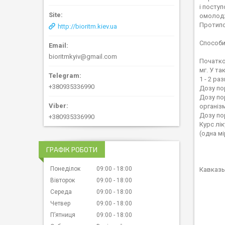
і посту
омолодж
Протипо
http://bioritm.kiev.ua
Способи
bioritmkyiv@gmail.com
Початко
мг. У та
1 - 2 раз
+380935336990
Дозу по
Дозу по
організм
Дозу по
+380935336990
Курс лік
(одна мі
ГРАФІК РОБОТИ
Понеділок
09:00
18:00
Кавказь
Вівторок
09:00
18:00
Середа
09:00
18:00
Четвер
09:00
18:00
Пʼятниця
09:00
18:00