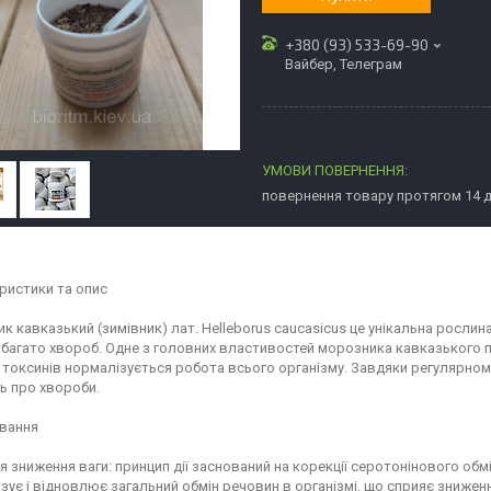
+380 (93) 533-69-90
Вайбер, Телеграм
повернення товару протягом 14 
ристики та опис
к кавказький (зимівник) лат. Helleborus caucasicus це унікальна рослина
 багато хвороб. Одне з головних властивостей морозника кавказького п
і токсинів нормалізується робота всього організму. Завдяки регулярн
ь про хвороби.
вання
ля зниження ваги: принцип дії заснований на корекції серотонінового об
зує і відновлює загальний обмін речовин в організмі, що сприяє знижен