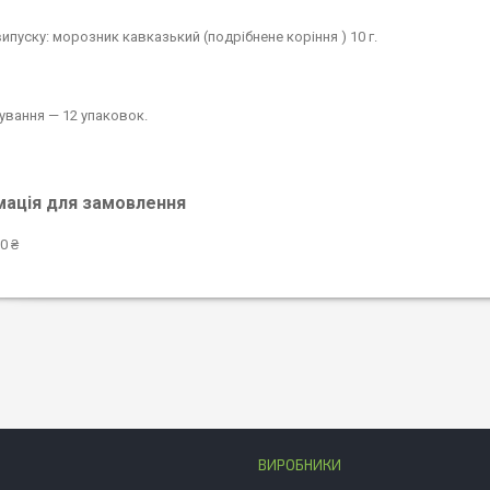
ипуску: морозник кавказький (подрібнене коріння ) 10 г.
кування — 12 упаковок.
мація для замовлення
0 ₴
ВИРОБНИКИ