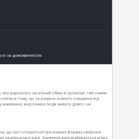
днів
за домовленістю
, яка відновлює загальний обмін в організмі, тим самим
олягає в тому, що за рахунок повного очищення від
ому вживанню морозника люди живуть довго і не
міну, що застосовується при важких формах ожиріння.
ню надлишкової ваги. Зниження ваги відбувається м'яко