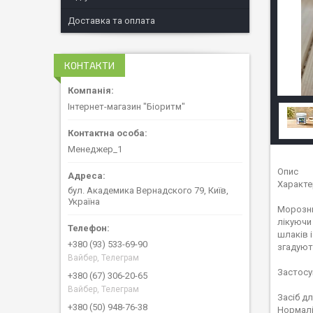
Доставка та оплата
КОНТАКТИ
Інтернет-магазин "Біоритм"
Менеджер_1
Опис
Характе
бул. Академика Вернадского 79, Київ,
Україна
Морозни
лікуючи
шлаків 
+380 (93) 533-69-90
згадуют
Вайбер, Телеграм
Застосу
+380 (67) 306-20-65
Вайбер, Телеграм
Засіб д
+380 (50) 948-76-38
Нормалі