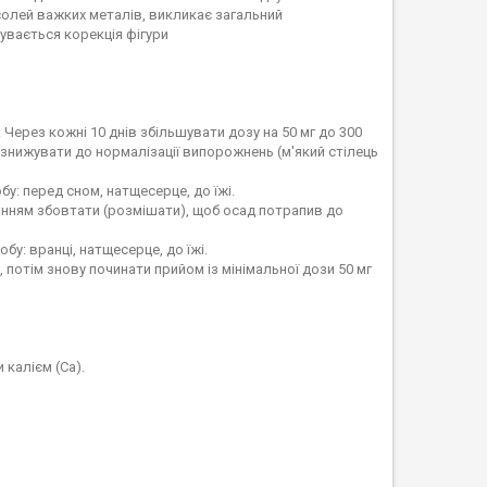
 солей важких металів, викликає загальний
увається корекція фігури
Через кожні 10 днів збільшувати дозу на 50 мг до 300
у знижувати до нормалізації випорожнень (м'який стілець
у: перед сном, натщесерце, до їжі.
ванням збовтати (розмішати), щоб осад потрапив до
у: вранці, натщесерце, до їжі.
, потім знову починати прийом із мінімальної дози 50 мг
калієм (Ca).