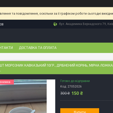
ення та повідомлення, оскільки за її графіком роботи сьогодні вихідн
бул. Академика Вернадского 79, Київ
-38
НТАКТИ
ДОСТАВКА ТА ОПЛАТА
 ШТ МОРОЗНИК КАВКАЗЬКИЙ 10ГР., ДРІБНЕНИЙ КОРІНЬ, МІРНА ЛОЖК
.
Готово до відправки
Код:
27052026
150 ₴
300 ₴
Купити